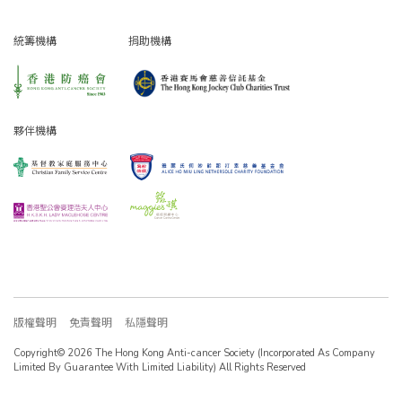
統籌機構
捐助機構
夥伴機構
版權聲明
免責聲明
私隱聲明
Copyright© 2026 The Hong Kong Anti-cancer Society (Incorporated As Company
Limited By Guarantee With Limited Liability) All Rights Reserved