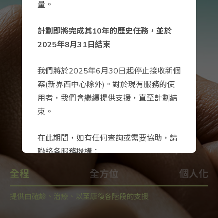
量。
計劃即將完成其10年的歷史任務，並於
2025年8月31日結束
我們將於2025年6月30日起停止接收新個
案(新界西中心除外)。對於現有服務的使
用者，我們會繼續提供支援，直至計劃結
束。
最新消息
在此期間，如有任何查詢或需要協助，請
聯絡各服務機構：
全程
全方位
個人化
香港防癌會 (香港島)：3921 3777
提供由確診、治療、以至康復各階段的支援
基督教家庭服務中心 (九龍)：2950
8326