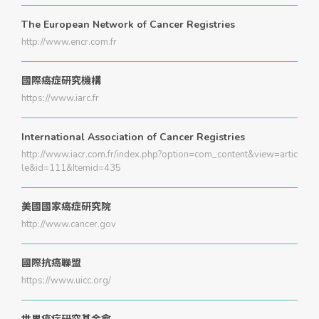
The European Network of Cancer Registries
http://www.encr.com.fr
國際癌症研究機構
https://www.iarc.fr
International Association of Cancer Registries
http://www.iacr.com.fr/index.php?option=com_content&view=artic
le&id=111&Itemid=435
美國國家癌症研究院
http://www.cancer.gov
國際抗癌聯盟
https://www.uicc.org/