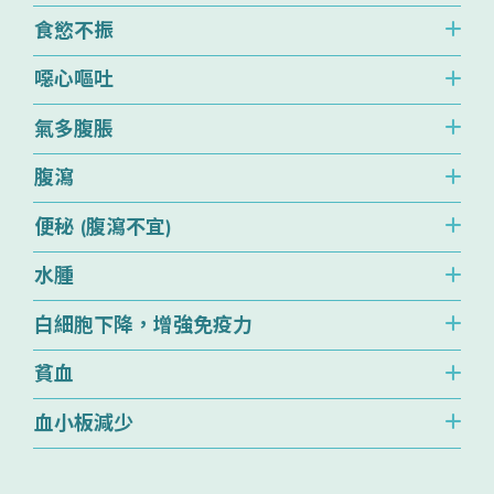
食慾不振
噁心嘔吐
氣多腹脹
腹瀉
便秘 (腹瀉不宜)
水腫
白細胞下降，增強免疫力
貧血
血小板減少