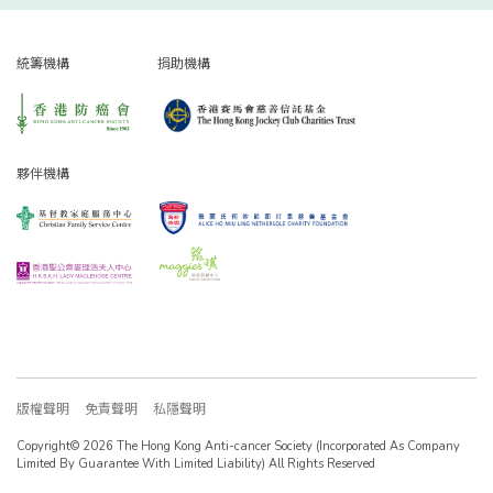
統籌機構
捐助機構
夥伴機構
版權聲明
免責聲明
私隱聲明
Copyright© 2026 The Hong Kong Anti-cancer Society (Incorporated As Company
Limited By Guarantee With Limited Liability) All Rights Reserved