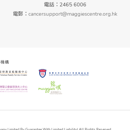
電話：2465 6006
電郵：
cancersupport@maggiescentre.org.hk
伴機構
y Limited By Guarantee With Limited Liability) All Rights Reserved