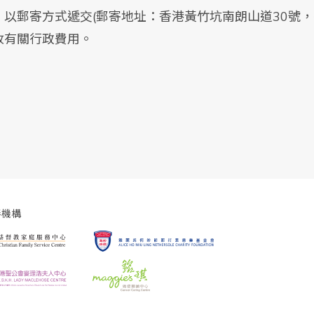
以郵寄方式遞交(郵寄地址：香港黃竹坑南朗山道30號，
收有關行政費用。
伴機構