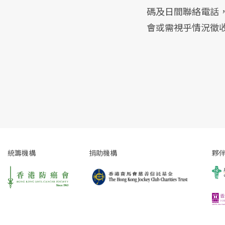
碼及日間聯絡電話，
會或需視乎情況徵
統籌機構
捐助機構
夥