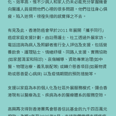
化、效率高，惟不少病人和家人仍未必能充分掌握機會
向醫護人員提問他們心裡的很多問題。他們往往身心俱
疲，陷入迷惘，徬徨失措的感覺揮之不去。
有見及此，香港防癌會早於2011 年展開「攜手同行」
癌症家庭支援計劃，由註冊護士、社工透過外展家訪、
電話諮詢為病人及照顧者進行全人評估及支援，包括營
養飲食、護理貼士、情緒紓緩、同路人支援、實務協助
(如家居清潔和陪診)、哀傷輔導、資助專業治理(如中
醫、物理治療、義乳裝配等) 或轉介慈善項目(如藥物資
助或慈善愛心病床) 以及疫情期間的預防措施等。
支援以家庭為本的個人化及社區外展服務模式，彌合香
港現有以醫療為主、疾病為本的醫療體系的服務空隙。
高興再次得到香港賽馬會慈善信託基金的九千四百萬元