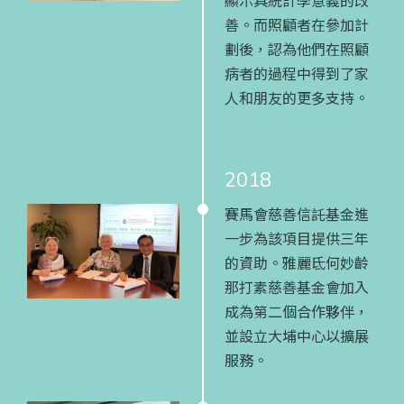
顯示具統計學意義的改
善。而照顧者在參加計
劃後，認為他們在照顧
病者的過程中得到了家
人和朋友的更多支持。
2018
賽馬會慈善信託基金進
一步為該項目提供三年
的資助。雅麗氐何妙齡
那打素慈善基金會加入
成為第二個合作夥伴，
並設立大埔中心以擴展
服務。