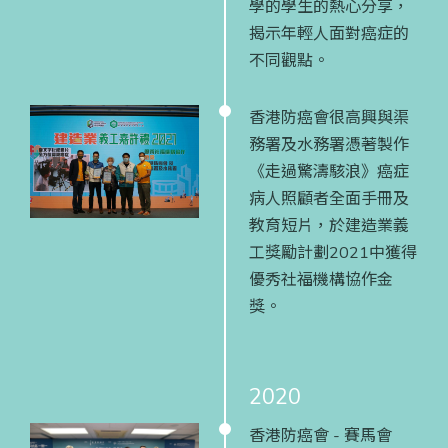
學的學生的熱心分享，
揭示年輕人面對癌症的
不同觀點。
香港防癌會很高興與渠
務署及水務署憑著製作
《走過驚濤駭浪》癌症
病人照顧者全面手冊及
教育短片，於建造業義
工獎勵計劃2021中獲得
優秀社福機構協作金
獎。
2020
香港防癌會 - 賽馬會