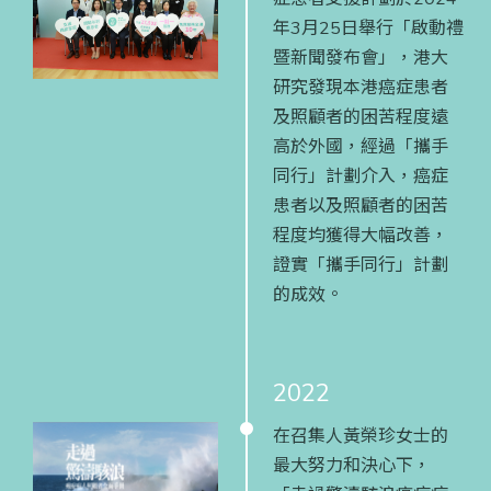
年3月25日舉行「啟動禮
暨新聞發布會」，港大
研究發現本港癌症患者
及照顧者的困苦程度遠
高於外國，經過「攜手
同行」計劃介入，癌症
患者以及照顧者的困苦
程度均獲得大幅改善，
證實「攜手同行」計劃
的成效。
2022
在召集人黃榮珍女士的
最大努力和決心下，