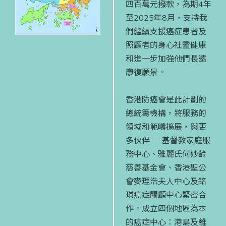
四百萬元撥款，為期4年
至2025年8月，支持我
們繼續支援癌症患者及
照顧者的身心社靈健康
和進一步加強他們長遠
康復願景。
香港防癌會是此計劃的
總統籌機構，將服務的
領域和範疇擴展，與更
多伙伴 ─ 基督教家庭服
務中心、雅麗氏何妙齡
慈善基金會、香港聖公
會麥理浩夫人中心及銘
琪癌症關顧中心緊密合
作。成立四個地區為本
的癌症中心：港島及離