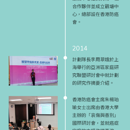
合作夥伴並成立觀塘中
心，總部設在香港防癌
會。
2014
計劃隊長李周翠娥於上
海舉行的亞洲區家庭研
究聯盟研討會中就計劃
的研究作摘要介紹。
香港防癌會主席朱楊珀
瑜女士出席由香港大學
主辦的「哀傷與善別」
國際研討會，並就癌症