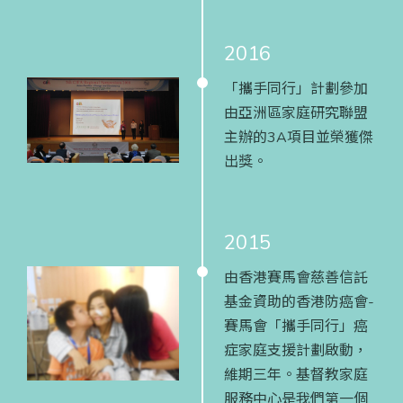
2016
「攜手同行」計劃參加
由亞洲區家庭研究聯盟
主辦的3A項目並榮獲傑
出獎。
2015
由香港賽馬會慈善信託
基金資助的香港防癌會-
賽馬會「攜手同行」癌
症家庭支援計劃啟動，
維期三年。基督教家庭
服務中心是我們第一個