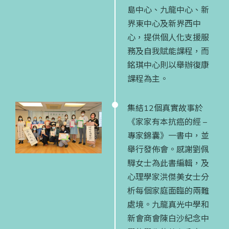
島中心、九龍中心、新
界東中心及新界西中
心，提供個人化支援服
務及自我賦能課程，而
銘琪中心則以舉辦復康
課程為主。
集結12個真實故事於
《家家有本抗癌的經 –
專家錦囊》一書中，並
舉行發佈會。感謝劉佩
驊女士為此書編輯，及
心理學家洪傑美女士分
析每個家庭面臨的兩難
處境。九龍真光中學和
新會商會陳白沙紀念中