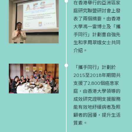
在香港舉行的亞洲區家
庭研究聯盟研討會上發
表了兩個摘要。由香港
大學馮一雷博士及「攜
手同行」計劃曹自強先
生和李周翠娥女士共同
介紹。
「攜手同行」計劃於
2015至2018年期間共
支援了2,800個癌患家
庭，由香港大學領導的
成效研究證明支援服務
能有效地紓緩病者及照
顧者的困擾，提升生活
質素。