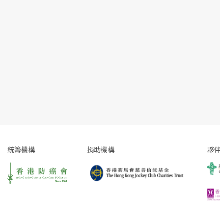
統籌機構
捐助機構
夥