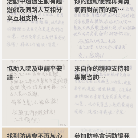
活動中透過生動有趣
你的鼓勵使我再有勇
遊戲及同路人互相分
氣面對前面的路⋯
享互相支持⋯
協助入院及申請平安
來自你的精神支持和
鐘⋯
專業咨詢⋯
找到防癌會不再灰心
參加防癌會活動讓我