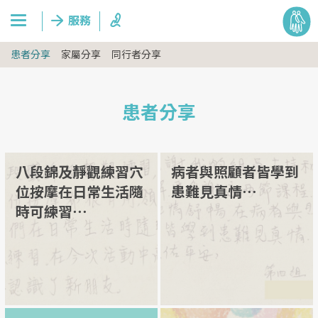
患者分享
家屬分享
同行者分享
患者分享
八段錦及靜觀練習穴
病者與照顧者皆學到
位按摩在日常生活隨
患難見真情⋯
時可練習⋯