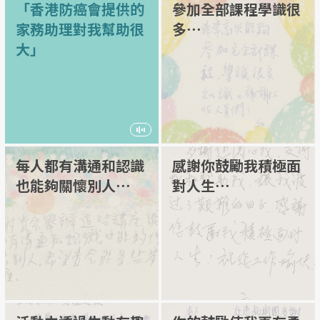
「香港防癌會提供的
參加全部課程學識很
家務助理對我幫助很
多⋯
大」
每人都有溝通和認識
感謝你鼓勵我積極面
也能夠關懷別人⋯
對人生⋯