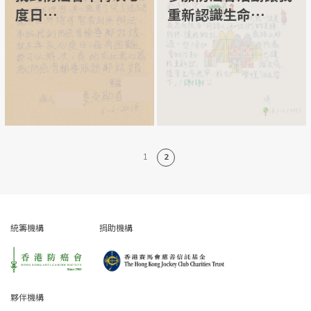
度日⋯
重新認識生命⋯
1
2
統籌機構
捐助機構
夥伴機構