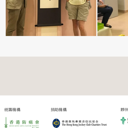
統籌機構
捐助機構
夥