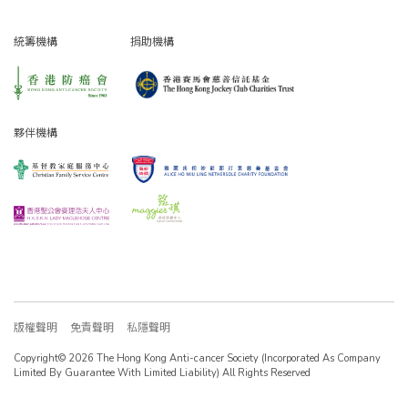
統籌機構
捐助機構
夥伴機構
版權聲明
免責聲明
私隱聲明
Copyright© 2026 The Hong Kong Anti-cancer Society (Incorporated As Company
Limited By Guarantee With Limited Liability) All Rights Reserved