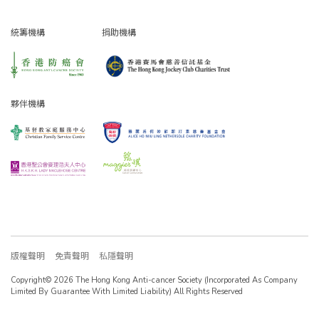
統籌機構
捐助機構
夥伴機構
版權聲明
免責聲明
私隱聲明
Copyright© 2026 The Hong Kong Anti-cancer Society (Incorporated As Company
Limited By Guarantee With Limited Liability) All Rights Reserved